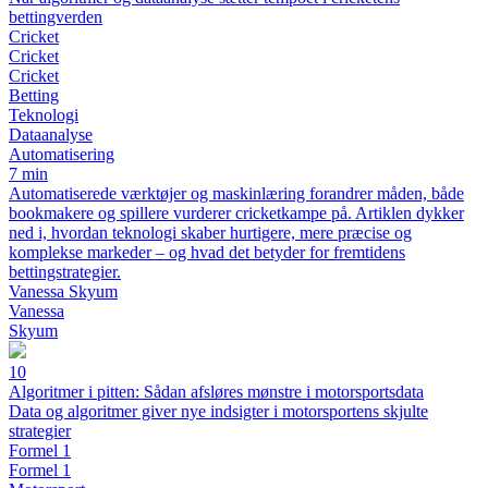
bettingverden
Cricket
Cricket
Cricket
Betting
Teknologi
Dataanalyse
Automatisering
7 min
Automatiserede værktøjer og maskinlæring forandrer måden, både
bookmakere og spillere vurderer cricketkampe på. Artiklen dykker
ned i, hvordan teknologi skaber hurtigere, mere præcise og
komplekse markeder – og hvad det betyder for fremtidens
bettingstrategier.
Vanessa Skyum
Vanessa
Skyum
10
Algoritmer i pitten: Sådan afsløres mønstre i motorsportsdata
Data og algoritmer giver nye indsigter i motorsportens skjulte
strategier
Formel 1
Formel 1