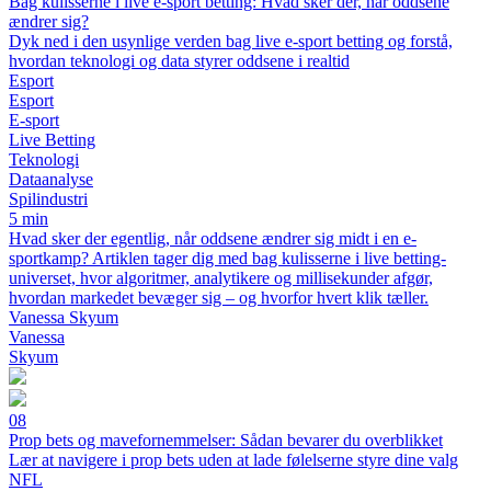
Bag kulisserne i live e-sport betting: Hvad sker der, når oddsene
ændrer sig?
Dyk ned i den usynlige verden bag live e-sport betting og forstå,
hvordan teknologi og data styrer oddsene i realtid
Esport
Esport
E-sport
Live Betting
Teknologi
Dataanalyse
Spilindustri
5 min
Hvad sker der egentlig, når oddsene ændrer sig midt i en e-
sportkamp? Artiklen tager dig med bag kulisserne i live betting-
universet, hvor algoritmer, analytikere og millisekunder afgør,
hvordan markedet bevæger sig – og hvorfor hvert klik tæller.
Vanessa Skyum
Vanessa
Skyum
08
Prop bets og mavefornemmelser: Sådan bevarer du overblikket
Lær at navigere i prop bets uden at lade følelserne styre dine valg
NFL