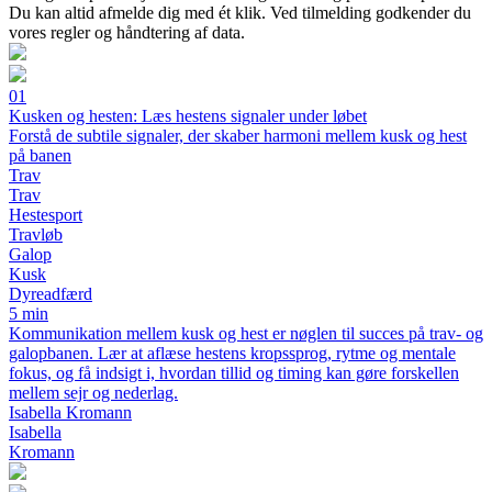
Du kan altid afmelde dig med ét klik. Ved tilmelding godkender du
vores regler og håndtering af data.
01
Kusken og hesten: Læs hestens signaler under løbet
Forstå de subtile signaler, der skaber harmoni mellem kusk og hest
på banen
Trav
Trav
Hestesport
Travløb
Galop
Kusk
Dyreadfærd
5 min
Kommunikation mellem kusk og hest er nøglen til succes på trav- og
galopbanen. Lær at aflæse hestens kropssprog, rytme og mentale
fokus, og få indsigt i, hvordan tillid og timing kan gøre forskellen
mellem sejr og nederlag.
Isabella Kromann
Isabella
Kromann