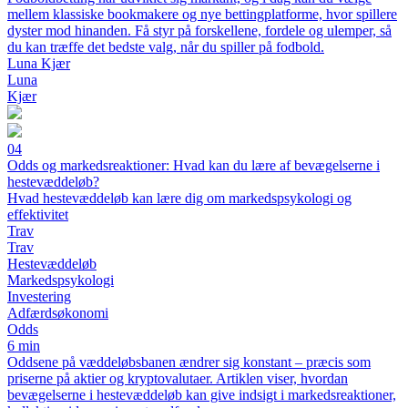
mellem klassiske bookmakere og nye bettingplatforme, hvor spillere
dyster mod hinanden. Få styr på forskellene, fordele og ulemper, så
du kan træffe det bedste valg, når du spiller på fodbold.
Luna Kjær
Luna
Kjær
04
Odds og markedsreaktioner: Hvad kan du lære af bevægelserne i
hestevæddeløb?
Hvad hestevæddeløb kan lære dig om markedspsykologi og
effektivitet
Trav
Trav
Hestevæddeløb
Markedspsykologi
Investering
Adfærdsøkonomi
Odds
6 min
Oddsene på væddeløbsbanen ændrer sig konstant – præcis som
priserne på aktier og kryptovalutaer. Artiklen viser, hvordan
bevægelserne i hestevæddeløb kan give indsigt i markedsreaktioner,