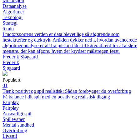
Motorsport
Dataanalyse
Algoritmer
Teknologi
Strategi
6 min
I motorsportens verden er data blevet lige så afgørende som
hestekræfter og dæktryk. Artiklen dykker ned i, hvordan avancerede
algoritmer analyserer alt fra pitstop-tider til køreradfærd for at afsløre
mønstre, der kan afgøre, hvem der krydser målstregen først.
Frederik Sjøgaard
Frederik
Sjøgaard
Populært
01
Tænk positivt og spil realistisk: Sådan forebygger du overforbrug
Få balance i dit spil med en positiv og realistisk tilgang
Fairplay
Fairplay
Ansvarligt spil
Spillevaner
Mental sundhed
Overforbrug
Livsstil