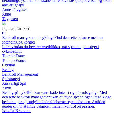
belønningssystemer kan skabe mere bevidste spiloplevelser og støtte
ansvarligt spil.
Anne Thygesen
Anne
Thygesen
Populære artikler
01
Bankroll management i cykling: Find den rette balance mellem
spænding og kontrol
Lær hvordan du bevarer overblikket, når spændingen stiger i
cykelbetting
Tour de France
Tour de France
Cykling
Betting
Bankroll Management
Spilstrategi
Ansvarligt Spil
2 min
Betting på cykelløb kan være både intenst og uforudsigeligt. Med
den rette bankroll management kan du nyde spændingen, tage kloge
beslutninger og undgå at lade følelserne styre indsatsen. Artiklen
guider dig til at finde balancen mellem kontrol og passion.
Isabella Kromann