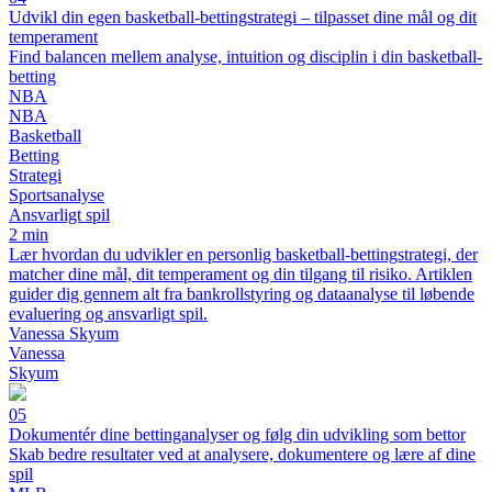
Udvikl din egen basketball-bettingstrategi – tilpasset dine mål og dit
temperament
Find balancen mellem analyse, intuition og disciplin i din basketball-
betting
NBA
NBA
Basketball
Betting
Strategi
Sportsanalyse
Ansvarligt spil
2 min
Lær hvordan du udvikler en personlig basketball-bettingstrategi, der
matcher dine mål, dit temperament og din tilgang til risiko. Artiklen
guider dig gennem alt fra bankrollstyring og dataanalyse til løbende
evaluering og ansvarligt spil.
Vanessa Skyum
Vanessa
Skyum
05
Dokumentér dine bettinganalyser og følg din udvikling som bettor
Skab bedre resultater ved at analysere, dokumentere og lære af dine
spil