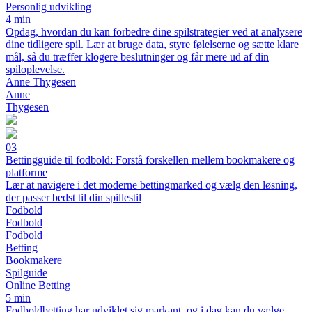
Personlig udvikling
4 min
Opdag, hvordan du kan forbedre dine spilstrategier ved at analysere
dine tidligere spil. Lær at bruge data, styre følelserne og sætte klare
mål, så du træffer klogere beslutninger og får mere ud af din
spiloplevelse.
Anne Thygesen
Anne
Thygesen
03
Bettingguide til fodbold: Forstå forskellen mellem bookmakere og
platforme
Lær at navigere i det moderne bettingmarked og vælg den løsning,
der passer bedst til din spillestil
Fodbold
Fodbold
Fodbold
Betting
Bookmakere
Spilguide
Online Betting
5 min
Fodboldbetting har udviklet sig markant, og i dag kan du vælge