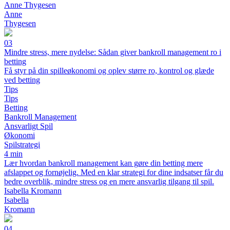
Anne Thygesen
Anne
Thygesen
03
Mindre stress, mere nydelse: Sådan giver bankroll management ro i
betting
Få styr på din spilleøkonomi og oplev større ro, kontrol og glæde
ved betting
Tips
Tips
Betting
Bankroll Management
Ansvarligt Spil
Økonomi
Spilstrategi
4 min
Lær hvordan bankroll management kan gøre din betting mere
afslappet og fornøjelig. Med en klar strategi for dine indsatser får du
bedre overblik, mindre stress og en mere ansvarlig tilgang til spil.
Isabella Kromann
Isabella
Kromann
04