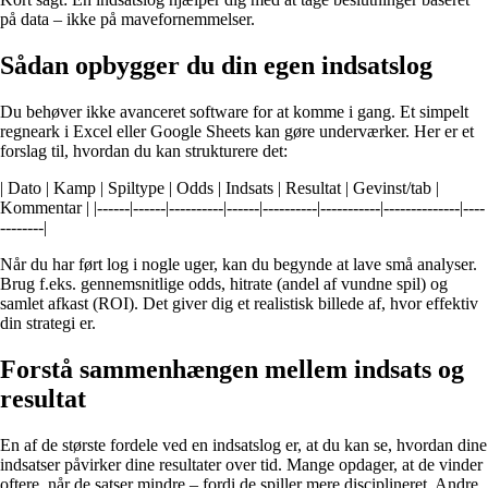
på data – ikke på mavefornemmelser.
Sådan opbygger du din egen indsatslog
Du behøver ikke avanceret software for at komme i gang. Et simpelt
regneark i Excel eller Google Sheets kan gøre underværker. Her er et
forslag til, hvordan du kan strukturere det:
| Dato | Kamp | Spiltype | Odds | Indsats | Resultat | Gevinst/tab |
Kommentar | |------|------|----------|------|----------|-----------|--------------|----
--------|
Når du har ført log i nogle uger, kan du begynde at lave små analyser.
Brug f.eks. gennemsnitlige odds, hitrate (andel af vundne spil) og
samlet afkast (ROI). Det giver dig et realistisk billede af, hvor effektiv
din strategi er.
Forstå sammenhængen mellem indsats og
resultat
En af de største fordele ved en indsatslog er, at du kan se, hvordan dine
indsatser påvirker dine resultater over tid. Mange opdager, at de vinder
oftere, når de satser mindre – fordi de spiller mere disciplineret. Andre