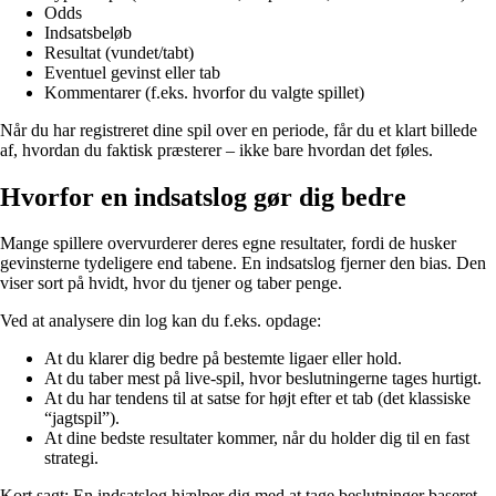
Odds
Indsatsbeløb
Resultat (vundet/tabt)
Eventuel gevinst eller tab
Kommentarer (f.eks. hvorfor du valgte spillet)
Når du har registreret dine spil over en periode, får du et klart billede
af, hvordan du faktisk præsterer – ikke bare hvordan det føles.
Hvorfor en indsatslog gør dig bedre
Mange spillere overvurderer deres egne resultater, fordi de husker
gevinsterne tydeligere end tabene. En indsatslog fjerner den bias. Den
viser sort på hvidt, hvor du tjener og taber penge.
Ved at analysere din log kan du f.eks. opdage:
At du klarer dig bedre på bestemte ligaer eller hold.
At du taber mest på live-spil, hvor beslutningerne tages hurtigt.
At du har tendens til at satse for højt efter et tab (det klassiske
“jagtspil”).
At dine bedste resultater kommer, når du holder dig til en fast
strategi.
Kort sagt: En indsatslog hjælper dig med at tage beslutninger baseret