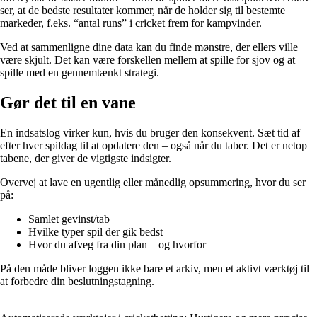
ser, at de bedste resultater kommer, når de holder sig til bestemte
markeder, f.eks. “antal runs” i cricket frem for kampvinder.
Ved at sammenligne dine data kan du finde mønstre, der ellers ville
være skjult. Det kan være forskellen mellem at spille for sjov og at
spille med en gennemtænkt strategi.
Gør det til en vane
En indsatslog virker kun, hvis du bruger den konsekvent. Sæt tid af
efter hver spildag til at opdatere den – også når du taber. Det er netop
tabene, der giver de vigtigste indsigter.
Overvej at lave en ugentlig eller månedlig opsummering, hvor du ser
på:
Samlet gevinst/tab
Hvilke typer spil der gik bedst
Hvor du afveg fra din plan – og hvorfor
På den måde bliver loggen ikke bare et arkiv, men et aktivt værktøj til
at forbedre din beslutningstagning.