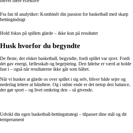
blevet mere effektive
Fra fan til analytiker: Kombinér din passion for basketball med skarp
bettingindsigt
Hold fokus på spillets glæde – ikke kun på resultatet
Husk hvorfor du begyndte
De fleste, der elsker basketball, begyndte, fordi spillet var sjovt. Fordi
det gav energi, fællesskab og begejstring. Den følelse er værd at holde
fast i – også når resultaterne ikke går som håbet.
Når vi husker at glæde os over spillet i sig selv, bliver både sejre og
nederlag lettere at håndtere. Og i sidste ende er det netop den balance,
der gør sport – og livet omkring den – så givende.
Udvikl din egen basketball-bettingstrategi – tilpasset dine mål og dit
temperament