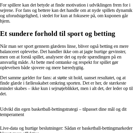
For spillere kan det betyde at finde motivation i udviklingen frem for i
sejrene. For fans og bettere kan det handle om at nyde spillets dynamik
og uforudsigelighed, i stedet for kun at fokusere på, om kuponen går
hjem.
Et sundere forhold til sport og betting
Når man ser sport gennem glædens linse, bliver også betting en mere
balanceret oplevelse. Det handler ikke om at jagte hurtige gevinster,
men om at forstå spillet, analysere det og nyde spændingen på en
ansvarlig måde. At bette med omtanke og respekt for spillet gør
oplevelsen både sjovere og mere bæredygtig.
Det samme gælder for fans: at støtte sit hold, uanset resultatet, og at
finde glæde i fællesskabet omkring sporten. Det er her, de stærkeste
minder skabes – ikke kun i sejrsøjeblikket, men i alt det, der leder op til
det.
Udvikl din egen basketball-bettingstrategi – tilpasset dine mål og dit
temperament
Live-data og hurtige beslutninger: Sådan er basketball-bettingmarkeder