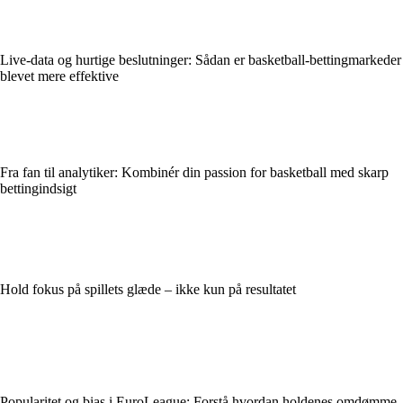
Live-data og hurtige beslutninger: Sådan er basketball-bettingmarkeder
blevet mere effektive
Fra fan til analytiker: Kombinér din passion for basketball med skarp
bettingindsigt
Hold fokus på spillets glæde – ikke kun på resultatet
Popularitet og bias i EuroLeague: Forstå hvordan holdenes omdømme