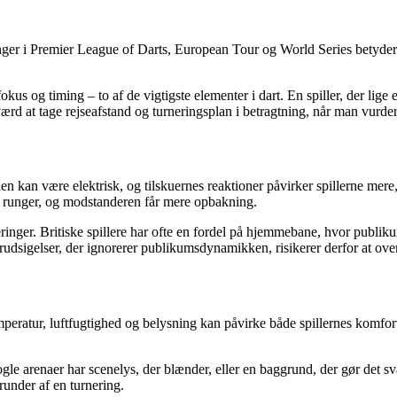
rneringer i Premier League of Darts, European Tour og World Series betyd
us og timing – to af de vigtigste elementer i dart. En spiller, der lige e
 værd at tage rejseafstand og turneringsplan i betragtning, når man vurde
n kan være elektrisk, og tilskuernes reaktioner påvirker spillerne mere
e runger, og modstanderen får mere opbakning.
neringer. Britiske spillere har ofte en fordel på hjemmebane, hvor publ
Forudsigelser, der ignorerer publikumsdynamikken, risikerer derfor at ove
peratur, luftfugtighed og belysning kan påvirke både spillernes komfort
e arenaer har scenelys, der blænder, eller en baggrund, der gør det svær
runder af en turnering.