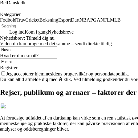
BetDansk.dk
Kategorier
Fodbold
Trav
Cricket
Boksning
Esport
Dart
NBA
PGA
NFL
MLB
Log ind
Kom i gang
Nyhedsbreve
Nyhedsbrev: Tilmeld dig nu
Viden du kan bruge med det samme – sendt direkte til dig.
Hvad er din e-mail?
Registrer
Jeg accepterer hjemmesidens brugervilkår og persondatapolitik.
Du kan altid afmelde dig med ét klik. Ved tilmelding godkender du vore
Rejser, publikum og arenaer – faktorer der
At forudsige udfaldet af en dartkamp kan virke som en ren statistisk ø
menneskelige og praktiske faktorer, der kan påvirke præcisionen af enhve
analyser og oddsberegninger bliver.