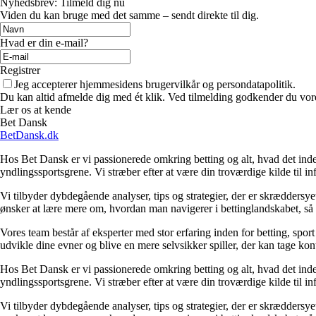
Nyhedsbrev: Tilmeld dig nu
Viden du kan bruge med det samme – sendt direkte til dig.
Hvad er din e-mail?
Registrer
Jeg accepterer hjemmesidens brugervilkår og persondatapolitik.
Du kan altid afmelde dig med ét klik. Ved tilmelding godkender du vore
Lær os at kende
Bet Dansk
BetDansk.dk
Hos Bet Dansk er vi passionerede omkring betting og alt, hvad det indeb
yndlingssportsgrene. Vi stræber efter at være din troværdige kilde til in
Vi tilbyder dybdegående analyser, tips og strategier, der er skræddersyet
ønsker at lære mere om, hvordan man navigerer i bettinglandskabet, så har 
Vores team består af eksperter med stor erfaring inden for betting, spor
udvikle dine evner og blive en mere selvsikker spiller, der kan tage kont
Hos Bet Dansk er vi passionerede omkring betting og alt, hvad det indeb
yndlingssportsgrene. Vi stræber efter at være din troværdige kilde til in
Vi tilbyder dybdegående analyser, tips og strategier, der er skræddersyet