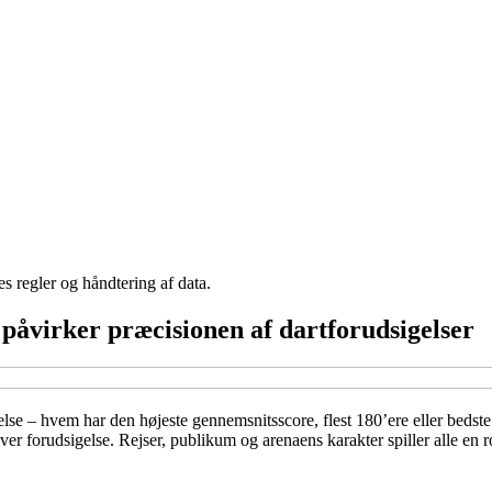
s regler og håndtering af data.
 påvirker præcisionen af dartforudsigelser
velse – hvem har den højeste gennemsnitsscore, flest 180’ere eller bed
r forudsigelse. Rejser, publikum og arenaens karakter spiller alle en ro