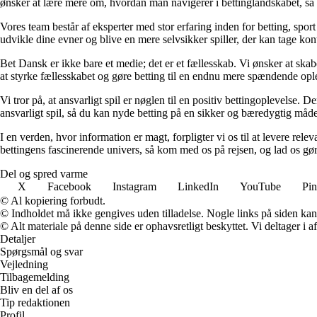
ønsker at lære mere om, hvordan man navigerer i bettinglandskabet, så har 
Vores team består af eksperter med stor erfaring inden for betting, spor
udvikle dine evner og blive en mere selvsikker spiller, der kan tage kont
Bet Dansk er ikke bare et medie; det er et fællesskab. Vi ønsker at skab
at styrke fællesskabet og gøre betting til en endnu mere spændende opl
Vi tror på, at ansvarligt spil er nøglen til en positiv bettingoplevelse.
ansvarligt spil, så du kan nyde betting på en sikker og bæredygtig måde
I en verden, hvor information er magt, forpligter vi os til at levere rel
bettingens fascinerende univers, så kom med os på rejsen, og lad os gø
Del og spred varme
X
Facebook
Instagram
LinkedIn
YouTube
Pin
© Al kopiering forbudt.
© Indholdet må ikke gengives uden tilladelse. Nogle links på siden ka
© Alt materiale på denne side er ophavsretligt beskyttet. Vi deltager i 
Detaljer
Spørgsmål og svar
Vejledning
Tilbagemelding
Bliv en del af os
Tip redaktionen
Profil