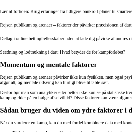
Lær af fortiden: Brug erfaringer fra tidligere bankroll-planer til smartere
Rejser, publikum og arenaer – faktorer der påvirker præcisionen af dart
Deltag i online bettingfællesskaber uden at lade dig påvirke af andres r
Seedning og lodtrækning i dart: Hvad betyder de for kampforløbet?
Momentum og mentale faktorer
Rejser, publikum og arenaer påvirker ikke kun fysikken, men også psyken. 
afgør alt, og mentale udsving kan hurtigt blive til tabte sæt.
Derfor bør man som analytiker eller bettor ikke kun se på statistiske tr
kamp og rider på en bølge af selvtillid? Disse faktorer kan være afgøre
Sådan bruger du viden om ydre faktorer i d
Når du vurderer en kamp, kan du med fordel kombinere data med konte