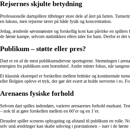
Rejsernes skjulte betydning
Professionelle dartspillere tilbringer store dele af året på farten. Tu
en luksus, men rejserne tærer på både fysik og koncentration.
Jetlag, ændrede søvnmønstre og forskellig kost kan påvirke en spillers fok
de første kampe, selvom statistikken ellers taler for ham. Derfor er det
Publikum – støtte eller pres?
Dart er en af de mest publikumsdrevne sportsgrene. Stemningen i arenae
energien fra publikum som brændstof. Andre mister fokus, når sangen
Et klassisk eksempel er forskellen mellem britiske og kontinentale tur
eller Belgien opleve et tryk, der gør det svært at holde nerverne i ro. 
Arenaens fysiske forhold
Selvom dart spilles indendørs, varierer arenaernes forhold markant. Tem
– nok til at gøre forskellen mellem en 60’er og en 1’er.
Desuden spiller scenens opbygning og afstand til publikum en rolle. Nogl
selv små ændringer kan skabe udsving i præstationen – især i de første 