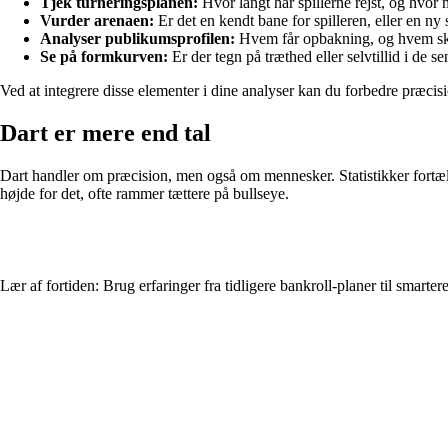
Tjek turneringsplanen:
Hvor langt har spillerne rejst, og hvor m
Vurder arenaen:
Er det en kendt bane for spilleren, eller en n
Analyser publikumsprofilen:
Hvem får opbakning, og hvem sk
Se på formkurven:
Er der tegn på træthed eller selvtillid i de 
Ved at integrere disse elementer i dine analyser kan du forbedre præcis
Dart er mere end tal
Dart handler om præcision, men også om mennesker. Statistikker fortælle
højde for det, ofte rammer tættere på bullseye.
Lær af fortiden: Brug erfaringer fra tidligere bankroll-planer til smartere