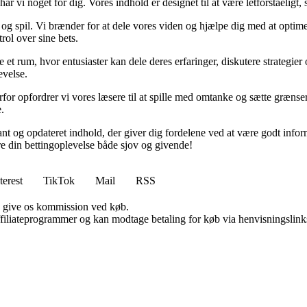
vi noget for dig. Vores indhold er designet til at være letforståeligt, så
t og spil. Vi brænder for at dele vores viden og hjælpe dig med at optime
rol over sine bets.
e et rum, hvor entusiaster kan dele deres erfaringer, diskutere strategie
evelse.
 Derfor opfordrer vi vores læsere til at spille med omtanke og sætte græns
.
evant og opdateret indhold, der giver dig fordelene ved at være godt info
re din bettingoplevelse både sjov og givende!
terest
TikTok
Mail
RSS
n give os kommission ved køb.
affiliateprogrammer og kan modtage betaling for køb via henvisningslinks