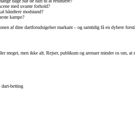
ange dage har de haft til at restituere?
y scene med uvante forhold?
al håndtere modstand?
seneste kampe?
ionen af dine dartforudsigelser markant – og samtidig få en dybere forst
r meget, men ikke alt. Rejser, publikum og arenaer minder os om, at selv
 dart-betting