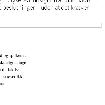
analyse. Få indsigt i, hvordan data om
e beslutninger – uden at det kræver
d og spillernes
skueligt at tage
n du faktisk
u behøver ikke
ata.