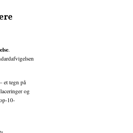
ere
else
.
andardafvigelsen
– et tegn på
laceringer og
top-10-
ts