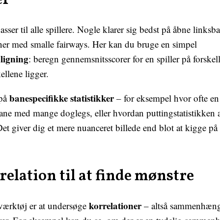
er
asser til alle spillere. Nogle klarer sig bedst på åbne links
ner med smalle fairways. Her kan du bruge en simpel
igning
: beregn gennemsnitsscorer for en spiller på forskel
ellene ligger.
banespecifikke statistikker
 på
– for eksempel hvor ofte en
ane med mange doglegs, eller hvordan puttingstatistikken 
Det giver dig et mere nuanceret billede end blot at kigge på
relation til at finde mønstre
korrelationer
 værktøj er at undersøge
– altså sammenhæn