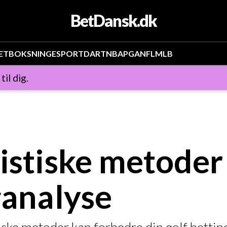
BetDansk.dk
ET
BOKSNING
ESPORT
DART
NBA
PGA
NFL
MLB
il dig.
istiske metoder 
ganalyse