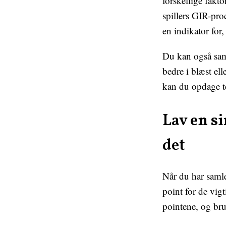
forskellige fak
spillers GIR-pro
en indikator for
Du kan også samm
bedre i blæst el
kan du opdage t
Lav en s
det
Når du har samle
point for de vigt
pointene, og brug