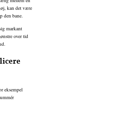
nhæng mellem en
høj, kan det være
op den bane.
 sig markant
ønstre over tid
ud.
licere
for eksempel
. Summér