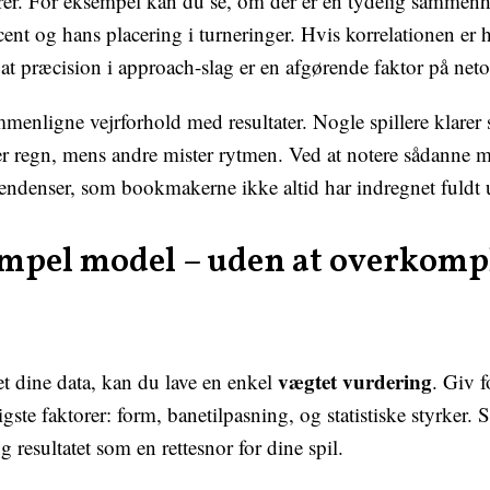
torer. For eksempel kan du se, om der er en tydelig samme
cent og hans placering i turneringer. Hvis korrelationen er 
, at præcision i approach-slag er en afgørende faktor på net
enligne vejrforhold med resultater. Nogle spillere klarer
ler regn, mens andre mister rytmen. Ved at notere sådanne m
endenser, som bookmakerne ikke altid har indregnet fuldt 
impel model – uden at overkomp
vægtet vurdering
t dine data, kan du lave en enkel
. Giv 
igste faktorer: form, banetilpasning, og statistiske styrker
 resultatet som en rettesnor for dine spil.