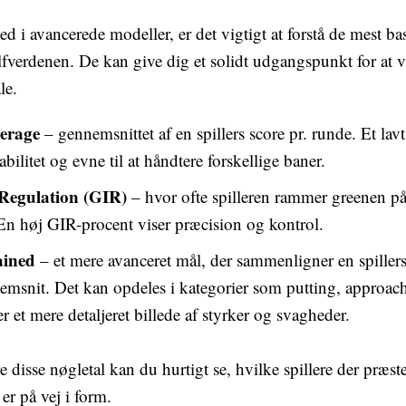
 i avancerede modeller, er det vigtigt at forstå de mest basa
fverdenen. De kan give dig et solidt udgangspunkt for at v
le.
verage
– gennemsnittet af en spillers score pr. runde. Et la
abilitet og evne til at håndtere forskellige baner.
 Regulation (GIR)
– hvor ofte spilleren rammer greenen på
 En høj GIR-procent viser præcision og kontrol.
ained
– et mere avanceret mål, der sammenligner en spiller
nemsnit. Det kan opdeles i kategorier som putting, approach
er et mere detaljeret billede af styrker og svagheder.
disse nøgletal kan du hurtigt se, hvilke spillere der præster
r på vej i form.