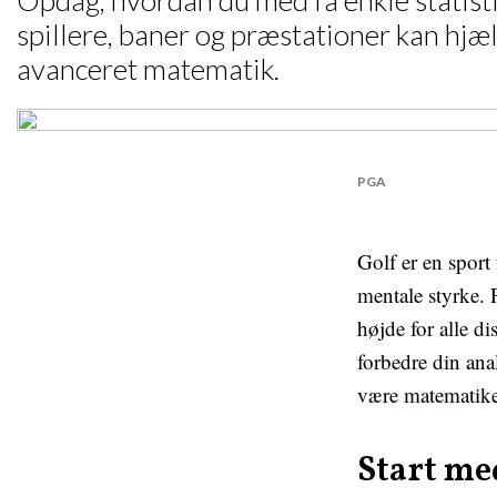
Opdag, hvordan du med få enkle statisti
spillere, baner og præstationer kan hj
avanceret matematik.
PGA
Golf er en sport
mentale styrke. F
højde for alle d
forbedre din ana
være matematiker
Start me