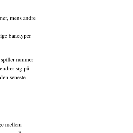
baner, mens andre
lige banetyper
 spiller rammer
ændrer sig på
 den seneste
ge mellem