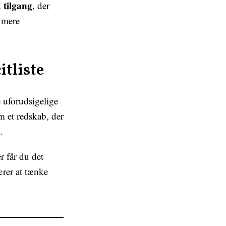
 tilgang
, der
r mere
itliste
 uforudsigelige
m et redskab, der
.
r får du det
ærer at tænke