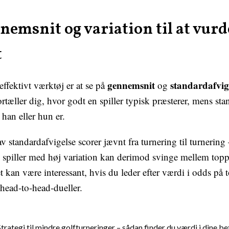
nemsnit og variation til at vurd
t
gennemsnit
standardafvig
effektivt værktøj er at se på
og
rtæller dig, hvor godt en spiller typisk præsterer, mens st
l han eller hun er.
v standardafvigelse scorer jævnt fra turnering til turnering 
 spiller med høj variation kan derimod svinge mellem topp
t kan være interessant, hvis du leder efter værdi i odds på 
 head-to-head-dueller.
Strategi til mindre golfturneringer – sådan finder du værdi i dine be