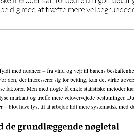
ske metoder kan forbedre din golf betting
ælpe dig med at træffe mere velbegrunded
 fyldt med nuancer – fra vind og vejr til banens beskaffenhe
or den, der interesserer sig for betting, kan det virke uover
isse faktorer. Men med nogle få enkle statistiske metoder ka
lyse markant og træffe mere velovervejede beslutninger. D
 – blot have lyst til at arbejde lidt mere systematisk med d
d de grundlæggende nøgletal