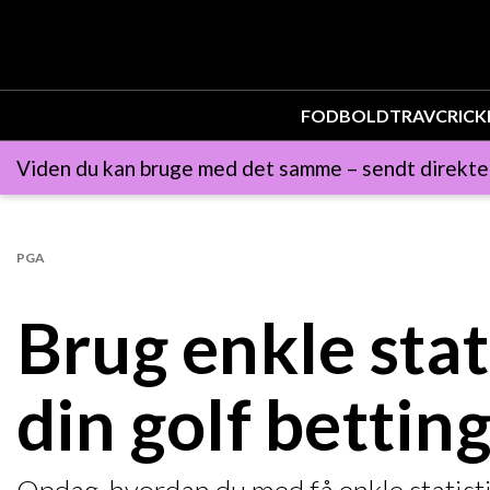
FODBOLD
TRAV
CRICK
Viden du kan bruge med det samme – sendt direkte t
PGA
Brug enkle stat
din golf bettin