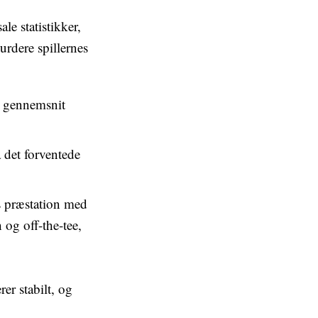
le statistikker,
urdere spillernes
vt gennemsnit
 det forventede
s præstation med
 og off-the-tee,
er stabilt, og