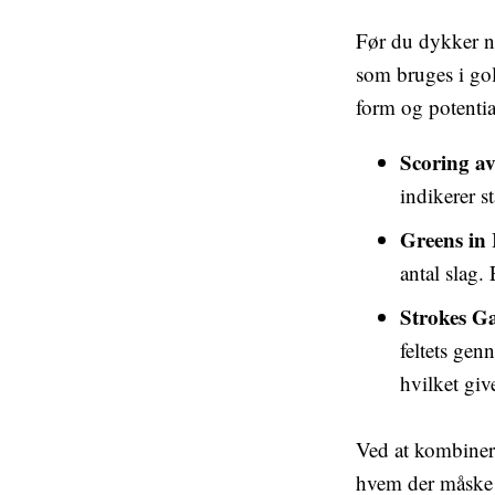
Før du dykker ned
som bruges i gol
form og potentia
Scoring a
indikerer st
Greens in
antal slag.
Strokes G
feltets gen
hvilket giv
Ved at kombinere 
hvem der måske e